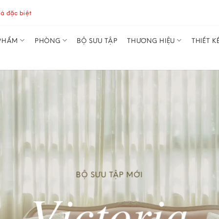
á đặc biệt
PHẨM
PHÒNG
BỘ SƯU TẬP
THƯƠNG HIỆU
THIẾT K
BỘ SƯU TẬP MỚI
Victoria
e