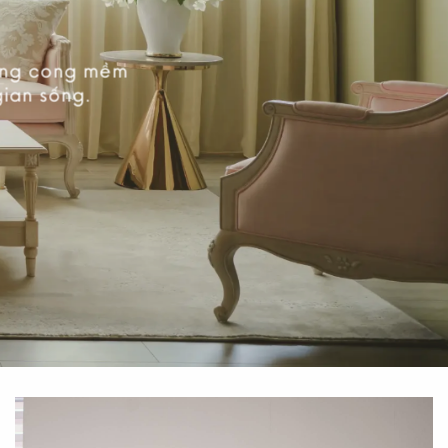
ường cong mềm
gian sống.