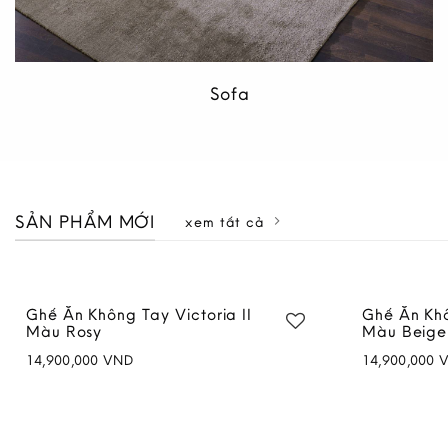
Sofa
SẢN PHẨM MỚI
xem tất cả
Tủ Áo Victoria II 1M8
Sofa Mây 
72,800,000
VND
24,900,000