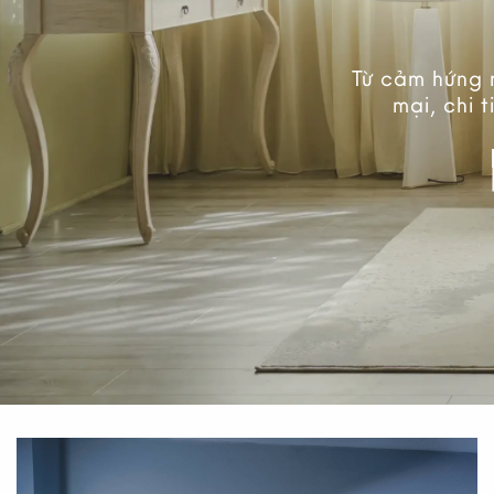
Bộ sưu tập hoa & hương thơm
Từ cảm hứng 
mới nhất đã có mặt tại Nhà X
mại, chi 