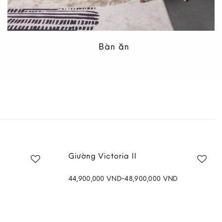
Bàn ăn
Xám
Arrmchair Mây II Màu Nâu
14,500,000
VND