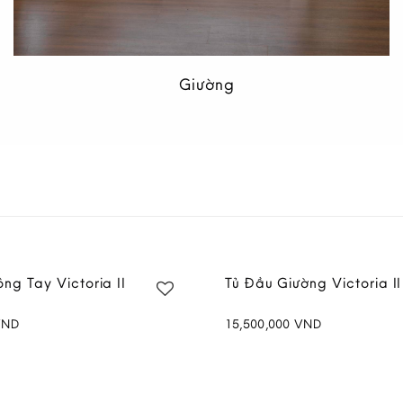
Giường
II 2.5 Chỗ Màu Nâu
Sofa Mây II 2 Chỗ Màu 
VND
21,900,000
VND