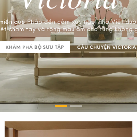
 cao cấp
miền quê Pháp đến cảm xúc ngôi nhà Việt đ
inh
tiết chạm tay và tông màu ấm cho từng không 
KHÁM PHÁ BỘ SƯU TẬP
CÂU CHUYỆN VICTORIA