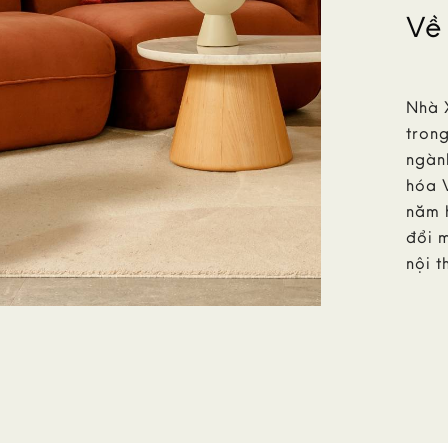
Về
Nhà 
trong
ngành
hóa 
năm 
đổi m
nội t