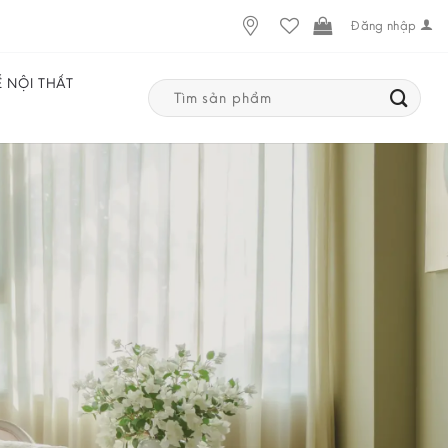
Đăng nhập
Ế NỘI THẤT
Search
for: