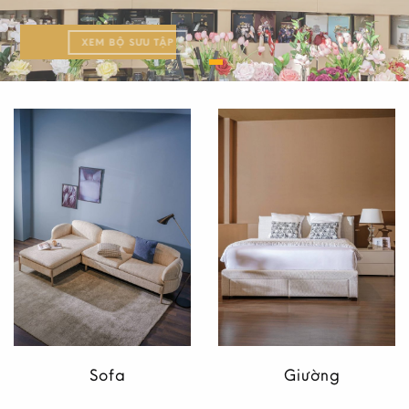
KHÁM PHÁ BỘ SƯU TẬP
CÂU CHUYỆN VICTORIA
XEM BỘ SƯU TẬP
Sofa
Giường